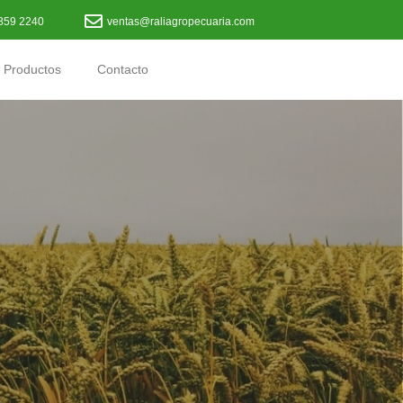
859 2240
ventas@raliagropecuaria.com
Productos
Contacto