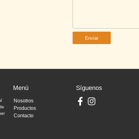
Envíar
Menú
Síguenos
l
Nosotros
 de
Productos
ner
Contacto