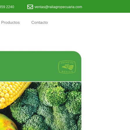
859 2240
ventas@raliagropecuaria.com
Productos
Contacto